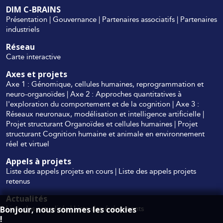
DIM C-BRAINS
Présentation
|
Gouvernance
|
Partenaires associatifs
|
Partenaires
industriels
Réseau
Carte interactive
Axes et projets
Axe 1 : Génomique, cellules humaines, reprogrammation et
neuro-organoïdes
|
Axe 2 : Approches quantitatives à
l'exploration du comportement et de la cognition
|
Axe 3 :
Réseaux neuronaux, modélisation et intelligence artificielle
|
Projet structurant Organoïdes et cellules humaines
|
Projet
structurant Cognition humaine et animale en environnement
réel et virtuel
Appels à projets
Liste des appels projets en cours
|
Liste des appels projets
retenus
Actualités
Liste des actualités
|
Liste des événements
Bonjour, nous sommes les cookies
!